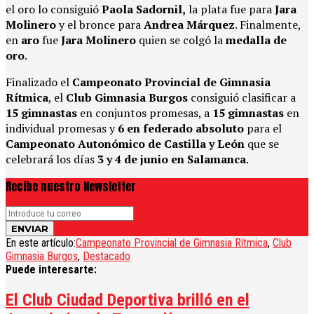
el oro lo consiguió
Paola Sadornil,
la plata fue para
Jara
Molinero
y el bronce para
Andrea Márquez
. Finalmente,
en
aro
fue
Jara Molinero
quien se colgó la
medalla de
oro
.
Finalizado el
Campeonato Provincial de Gimnasia
Rítmica
, el
Club Gimnasia Burgos
consiguió clasificar a
15 gimnastas
en conjuntos promesas, a
15 gimnastas
en
individual promesas y
6 en federado absoluto
para el
Campeonato Autonómico de Castilla y León
que se
celebrará los días
3 y 4 de junio en Salamanca
.
Recibe nuestro Newsletter
En este artículo:
Campeonato Provincial de Gimnasia Rítmica
,
Club
Gimnasia Burgos
,
Destacado
Puede interesarte:
El Club Ciudad Deportiva brilló en el