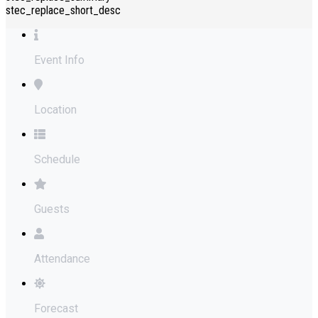
stec_replace_short_desc
Event Info
Location
Schedule
Guests
Attendance
Forecast