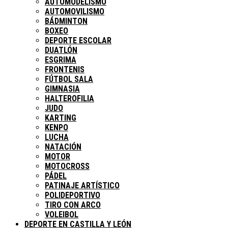
AUTOMODELISMO
AUTOMOVILISMO
BÁDMINTON
BOXEO
DEPORTE ESCOLAR
DUATLÓN
ESGRIMA
FRONTENIS
FÚTBOL SALA
GIMNASIA
HALTEROFILIA
JUDO
KARTING
KENPO
LUCHA
NATACIÓN
MOTOR
MOTOCROSS
PÁDEL
PATINAJE ARTÍSTICO
POLIDEPORTIVO
TIRO CON ARCO
VOLEIBOL
DEPORTE EN CASTILLA Y LEÓN