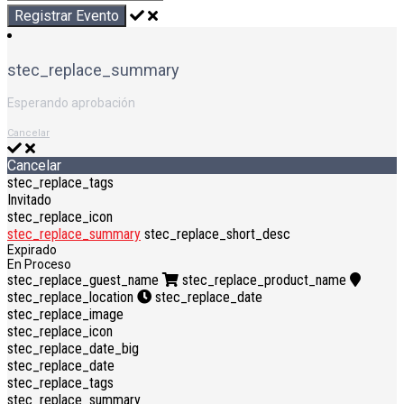
Registrar Evento
stec_replace_summary
Esperando aprobación
Cancelar
Cancelar
stec_replace_tags
Invitado
stec_replace_icon
stec_replace_summary
stec_replace_short_desc
Expirado
En Proceso
stec_replace_guest_name
stec_replace_product_name
stec_replace_location
stec_replace_date
stec_replace_image
stec_replace_icon
stec_replace_date_big
stec_replace_date
stec_replace_tags
stec_replace_summary