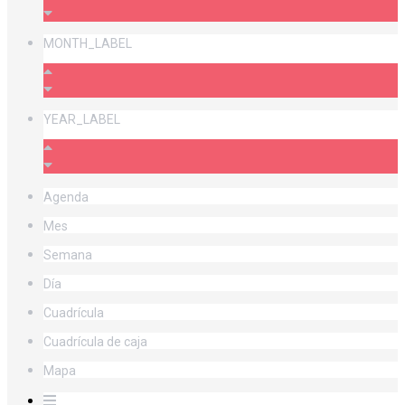
MONTH_LABEL
YEAR_LABEL
Agenda
Mes
Semana
Día
Cuadrícula
Cuadrícula de caja
Mapa