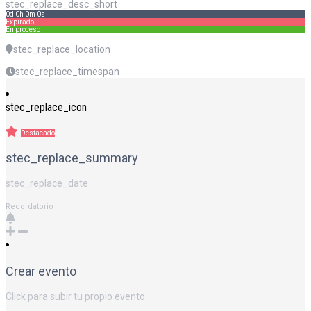
stec_replace_desc_short
0d 0h 0m 0s
Expirado
En proceso
stec_replace_location
stec_replace_timespan
stec_replace_icon
Destacado
stec_replace_summary
stec_replace_date
Recordatorio
Crear evento
Click para subir tu propio evento