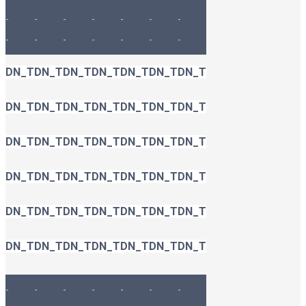
-
-
-
-
-
-
-
-
-
-
-
-
-
-
DN_T
DN_T
DN_T
DN_T
DN_T
DN_T
DN_T
DN_T
DN_T
DN_T
DN_T
DN_T
DN_T
DN_T
DN_T
DN_T
DN_T
DN_T
DN_T
DN_T
DN_T
DN_T
DN_T
DN_T
DN_T
DN_T
DN_T
DN_T
DN_T
DN_T
DN_T
DN_T
DN_T
DN_T
DN_T
DN_T
DN_T
DN_T
DN_T
DN_T
DN_T
DN_T
-
-
-
-
-
-
-