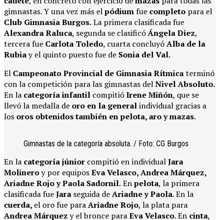
cadete
, en concreto con ejercicio de
mazas
para todas las
gimnastas. Y una vez más el
pódium
fue
completo
para el
Club Gimnasia Burgos.
La primera clasificada fue
Alexandra Raluca
, segunda se clasificó
Ángela Díez
,
tercera fue
Carlota Toledo
, cuarta concluyó
Alba de la
Rubia
y el quinto puesto fue de
Sonia del Val.
El
Campeonato Provincial de Gimnasia Rítmica
terminó
con la competición para las gimnastas del
Nivel Absoluto.
En la
categoría infantil
compitió
Irene Miñón
, que se
llevó la medalla de
oro en la general
individual gracias a
los
oros obtenidos también en pelota, aro y mazas
.
Gimnastas de la categoría absoluta. / Foto: CG Burgos
En la
categoría júnior
compitió en individual
Jara
Molinero
y por equipos
Eva Velasco, Andrea Márquez,
Ariadne Rojo y Paola Sadornil.
En
pelota
, la primera
clasificada fue
Jara
seguida de
Ariadne y Paola
. En la
cuerda,
el oro fue para
Ariadne Rojo
, la plata para
Andrea Márquez
y el bronce para
Eva Velasco
. En
cinta
,